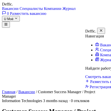
Deffic
.
Вакансии
Специалисты
Компании
Журнал
0
Разместить вакансию
U
Моё
Deffic
.
Навигация
Вакан
Специ
Комп
Журн
Найдите работ
Смотреть вак
Разместить 
Регистраци
Главная
/
Вакансии
/
Customer Success Manager / Project
Manager
Information Technologies
3 months назад · 0 откликов