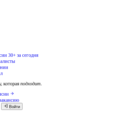
сии
30+ за сегодня
алисты
ании
ал
у, которая
подходит.
ансии
вакансию
я
Войти