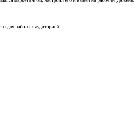
имался маркетингом, настроил его и вывел на рабочий уровень.
и для работы с аудиторией!